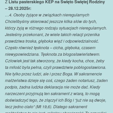
Z
Listu pasterskiego KEP na Święto Świętej Rodziny
– 28.12.2025r:
…4. Osoby żyjące w związkach nieregularnych
Chcielibyśmy skierować jeszcze kilka słów do tych,
którzy żyją w różnego rodzaju sytuacjach nieregularnych.
Jesteśmy przekonani, że wiele takich relacji przenika
prawdziwa troska, głęboka więź i odpowiedzialność.
Często również tęsknota – cicha, głęboka, czasem
niewypowiedziana. Tęsknota za błogosławieństwem.
Człowiek jest tak stworzony, że kiedy kocha, chce, żeby
ta miłość była pełna, czyli prawdziwie pobłogosławiona.
Nie tylko przez ludzi, ale i przez Boga. W sakramencie
małżeństwa dzieje się coś, czego żaden notariusz, żaden
podpis, żadna ludzka deklaracja nie może dać. Kiedy
narzeczeni przyjmują ten sakrament z wiarą, to mogą
doświadczyć tego, że złączył ich Bóg i “już nie są dwoje,
lecz jedno ciało” (Mt 19,6). Dlatego sakrament