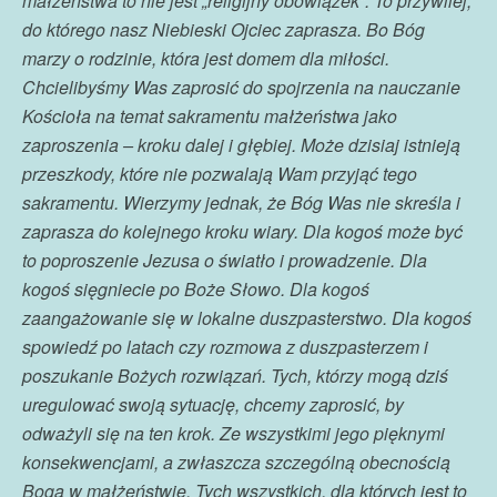
małżeństwa to nie jest „religijny obowiązek”. To przywilej,
do którego nasz Niebieski Ojciec zaprasza. Bo Bóg
marzy o rodzinie, która jest domem dla miłości.
Chcielibyśmy Was zaprosić do spojrzenia na nauczanie
Kościoła na temat sakramentu małżeństwa jako
zaproszenia – kroku dalej i głębiej. Może dzisiaj istnieją
przeszkody, które nie pozwalają Wam przyjąć tego
sakramentu. Wierzymy jednak, że Bóg Was nie skreśla i
zaprasza do kolejnego kroku wiary. Dla kogoś może być
to poproszenie Jezusa o światło i prowadzenie. Dla
kogoś sięgniecie po Boże Słowo. Dla kogoś
zaangażowanie się w lokalne duszpasterstwo. Dla kogoś
spowiedź po latach czy rozmowa z duszpasterzem i
poszukanie Bożych rozwiązań.
Tych, którzy mogą dziś
uregulować swoją sytuację, chcemy zaprosić, by
odważyli się na ten krok. Ze wszystkimi jego pięknymi
konsekwencjami, a zwłaszcza szczególną obecnością
Boga w małżeństwie.
Tych wszystkich, dla których jest to