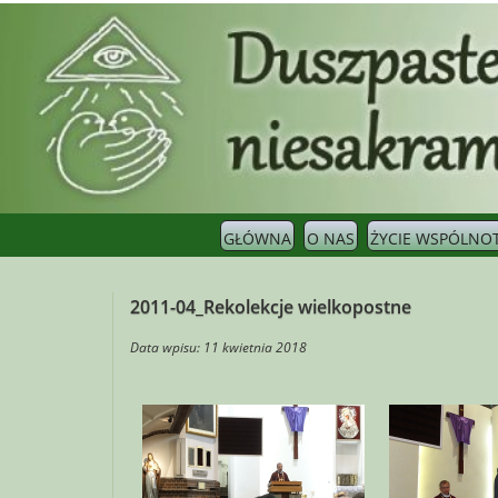
Skip
to
content
GŁÓWNA
O NAS
ŻYCIE WSPÓLNO
2011-04_Rekolekcje wielkopostne
Data wpisu: 11 kwietnia 2018